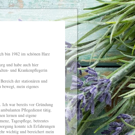
ich bin 1982 im schönen Harz
urg und habe auch hier
Alten- und Krankenpflegerin
Bereich der stationären und
u bewegt, mein eigenes
n. Ich war bereits vor Gründung
ambulanten Pflegedienst tätig.
nen lernen und eigene
menz, Tagespflege, betreutes
rsorgung konnte ich Erfahrungen
ehr wichtig und bereichert mein