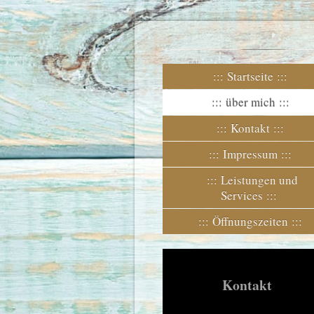
Seniorenbegleit
Startseite
über mich
Kontakt
Impressum
Leistungen und
Services
Öffnungszeiten
Kontakt